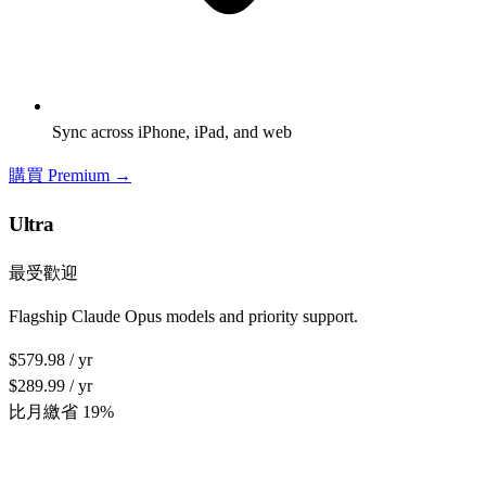
Sync across iPhone, iPad, and web
購買 Premium →
Ultra
最受歡迎
Flagship Claude Opus models and priority support.
$579.98 / yr
$289.99 / yr
比月繳省 19%