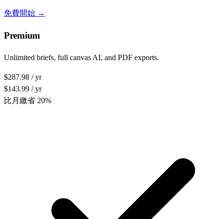
免費開始 →
Premium
Unlimited briefs, full canvas AI, and PDF exports.
$287.98 / yr
$143.99 / yr
比月繳省 20%