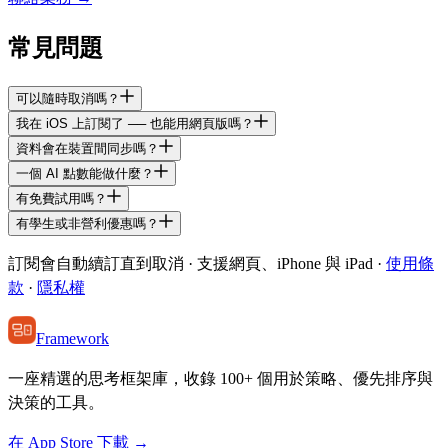
常見問題
可以隨時取消嗎？
我在 iOS 上訂閱了 ── 也能用網頁版嗎？
資料會在裝置間同步嗎？
一個 AI 點數能做什麼？
有免費試用嗎？
有學生或非營利優惠嗎？
訂閱會自動續訂直到取消 · 支援網頁、iPhone 與 iPad
·
使用條
款
·
隱私權
Framework
一座精選的思考框架庫，收錄 100+ 個用於策略、優先排序與
決策的工具。
在 App Store 下載 →