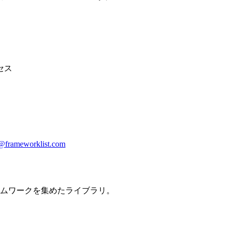
セス
@frameworklist.com
ームワークを集めたライブラリ。